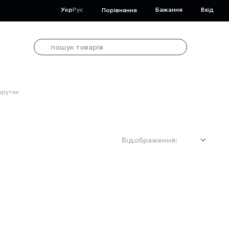
Укр
Рус
Бажання
Вхід
Порівняння
крутки
Відображення: