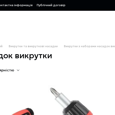
онтактна інформація
Публічний договір
ий
Викрутки та викруткові насадки
Викрутки з наборами насадок ви
док викрутки
ярністю