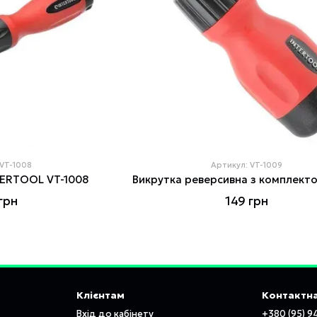
 VT-1008
Артикул: VT-1009
NTERTOOL VT-1008
грн
149 грн
Клієнтам
Контактна
Вхід до кабінету
+380 (95) 9