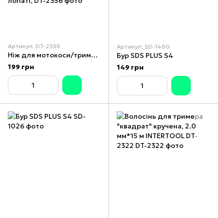
Артикул: DT-2356
Артикул: SD-1460
Ніж для мотокоси/тримера з твердосплавними напайками ø255x25.4x1.35 мм 40T, HRC 82-86, 3 підрізні лопаті,
Бур SDS PLUS S4
199 грн
149 грн