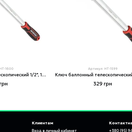
 HT-1600
Артикул: HT-1599
Ключ баллонный телескопический 1/2", 17/19 мм, Cr-V, STORM INTERTOOL HT-1600
грн
329 грн
Клиентам
Контактн
Вход в личный кабинет
+380 (95) 9