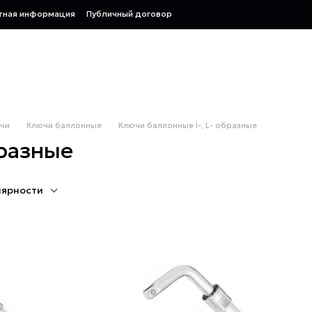
тная информация
Публичный договор
чи
Ключи баллонные
Ключи баллонные I-, L- образные
бразные
лярности