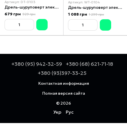
Артикул: DT-0103
Артикул: WT-0104
Дрель-шуруповерт электрическая 320 Вт, 220 В, 0-750 об/мин, 0.8-10 мм, 10 Нм INTERTOOL DT-0103
Дрель-шуруповерт электрическая 420 Вт, 0-500/0-1800 об/мин, 0.8-10 мм, макс. момент 20 Нм INTERTOOL WT-0104
679 грн
1 088 грн
929 грн
1 299 грн
+380 (95) 942-32-59
+380 (68) 621-71-18
+380 (93)397-33-25
Контактная информация
Полная версия сайта
© 2026
Укр
Рус