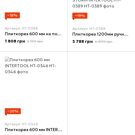
−18%
−19%
Артикул: HT-0366
Артикул: HT-0389
Плиткорез 600 мм на подшипниках INTERTOOL HT-0366
Плиткорез 1200мм ручной монорельсовый профессиональный для резки керамогранита на подшипниках алюминиевая станина STORM INTERTOOL HT-0389
1 808 грн
3 788 грн
2 199 грн
4 699 грн
−20%
Артикул: HT-0346
Плиткорез 600 мм INTERTOOL HT-0346