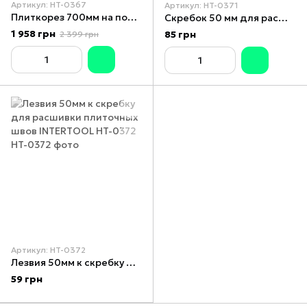
Артикул: HT-0367
Артикул: HT-0371
Плиткорез 700мм на подшипниках ручной инструмент для точной профессиональной резки керамической плитки кафеля стекла и керамогранита INTERTOOL HT-0367
Скребок 50 мм для расшивки плиточных швов INTERTOOL HT-0371
1 958 грн
85 грн
2 399 грн
Артикул: HT-0372
Лезвия 50мм к скребку для расшивки плиточных швов INTERTOOL HT-0372
59 грн