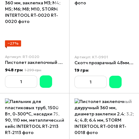
−27%
Артикул: RT-0020
Артикул: KT-0901
Пистолет заклепочный для резьбовых заклепок 360 мм, заклепка M3; M4; M5; M6; M8; M10, STORM INTERTOOL RT-0020
Скотч прозрачный 48мм*25м*52мкм
948 грн
19 грн
1 299 грн