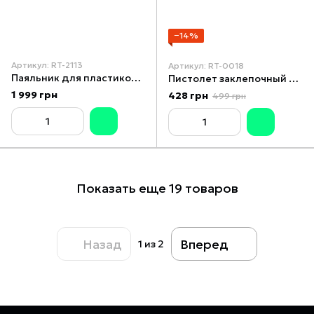
−14%
Артикул: RT-2113
Артикул: RT-0018
Паяльник для пластиковых труб, 1500 Вт, 0-300°C, насадки 75, 90, 110 мм, металлический кейс INTERTOOL RT-2113
Пистолет заклепочный двуручный 360 мм, диаметр заклепки 2.4; 3.2; 4; 4.8; 6.4 мм, STORM INTERTOOL RT-0018
1 999 грн
428 грн
499 грн
Показать еще 19 товаров
Назад
Вперед
1
из 2