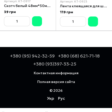
Артикул: KT-0917
Артикул: KT-0923
Скотч белый 48мм*50м*44мкм INTERTOOL KT-0917
Лента клеящаяся для швов "серпянка" 50 мм * 90 м INTERTOOL KT-0923
39 грн
119 грн
+380 (95) 942-32-59
+380 (68) 621-71-18
+380 (93)397-33-25
Контактная информация
Полная версия сайта
© 2026
Укр
Рус