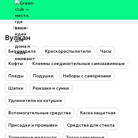
Вулкан
Вулкан
Без раздела
Краскораспылители
Часы
Кофты
Клеммы соединительные самозажимные
Пледы
Подушки
Наборы с саморезами
Шапки
Рюкзаки и сумки
Удлинители на катушке
Вспомогательные средства
Каска защитная
Присадки и промывки
Средства для стекла
Тормозные жидкости
Тиски слесарные