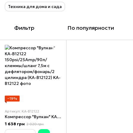
Техника для дома и сада
Фильтр
По популярности
−19%
Артикул: KA-B12122
Компрессор "Вулкан" КА-В12122 150psi/25Amp/90л/клеммы/шланг 7,5м с дефлятором/фонарь/2 цилиндра (КА-В12122)
1 638 грн
2 020 грн