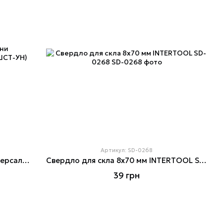
Артикул: SD-0268
Знімач підшипників маточини універсальний подовжений (ПОДШСТ-УН) GTS 75512
Свердло для скла 8x70 мм INTERTOOL SD-0268
39 грн