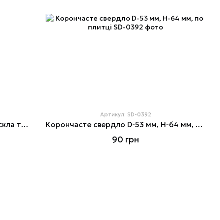
Артикул: SD-0392
Свердло алмазне трубчасте для скла та кераміки 45 мм
Корончасте свердло D-53 мм, H-64 мм, по плитці
90 грн