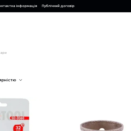
онтактна інформація
Публічний договір
вари
ярністю