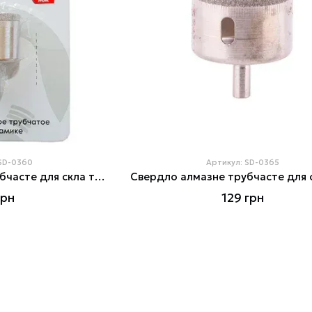
 SD-0360
Артикул: SD-0365
Свердло алмазне трубчасте для скла та кераміки 32 мм INTERTOOL SD-0360
грн
129 грн