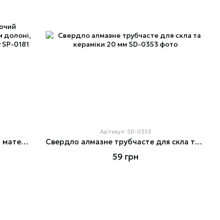
Артикул: SD-0353
Рукавичка зi спандекса, дихаючий матеріал, антиковзаючим покриттям долоні, посилення на великому і вказівному
Свердло алмазне трубчасте для скла та кераміки 20 мм
59 грн