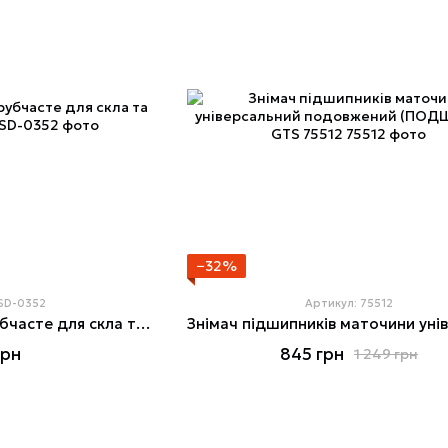
−32%
 SD-0352
Артикул: 75512
Свердло алмазне трубчасте для скла та кераміки 18 мм
грн
845 грн
1 249 грн