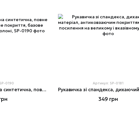
 SP-0190
Артикул: SP-0181
Рукавичка трикотажна синтетична, повне двошарове нітрилове покриття, базове гладке, пористе на долоні,
грн
349 грн