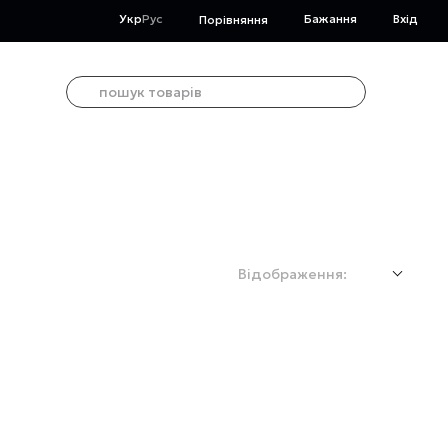
Укр
Рус
Бажання
Вхід
Порівняння
Відображення: