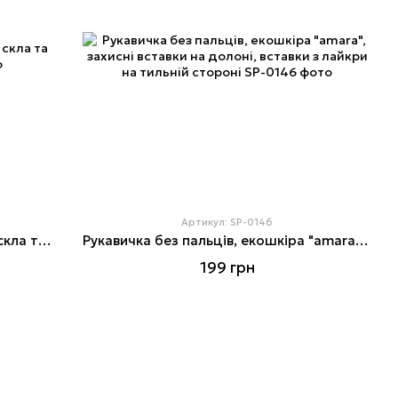
Артикул: SP-0146
Свердло алмазне трубчасте для скла та кераміки 5 мм
Рукавичка без пальців, екошкіра "amara", захисні вставки на долоні, вставки з лайкри на тильній стороні
199 грн