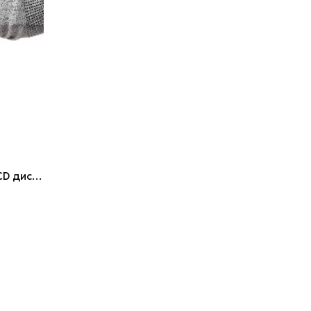
Тестер напруги безконтактний, LCD дисплей, 1000в, 2хААА INTERTOOL MD-0011