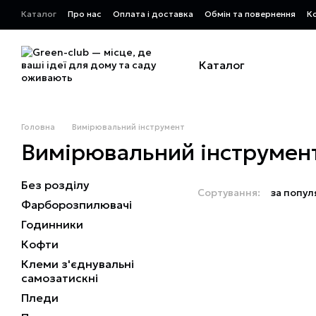
Перейти до основного контенту
Каталог
Про нас
Оплата і доставка
Обмін та повернення
К
Каталог
Головна
Вимірювальний інструмент
Вимірювальний інструмен
Без розділу
Сортування:
за попул
Фарборозпилювачі
Годинники
Кофти
Клеми з'єднувальні
самозатискні
Пледи