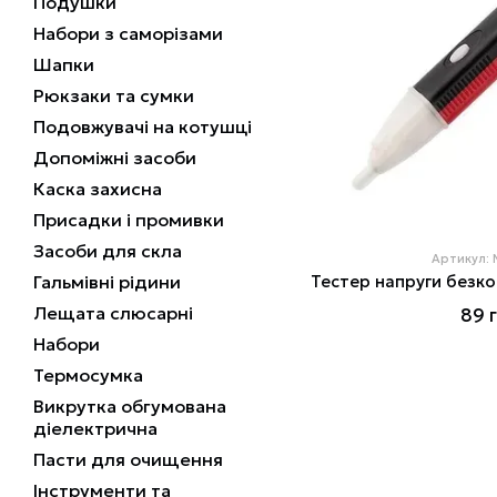
Подушки
Набори з саморізами
Шапки
Рюкзаки та сумки
Подовжувачі на котушці
Допоміжні засоби
Каска захисна
Присадки і промивки
Засоби для скла
Артикул:
Гальмівні рідини
Лещата слюсарні
89 
Набори
Термосумка
Викрутка обгумована
діелектрична
Пасти для очищення
Інструменти та