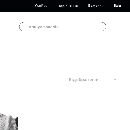
Укр
Рус
Бажання
Вхід
Порівняння
Відображення: