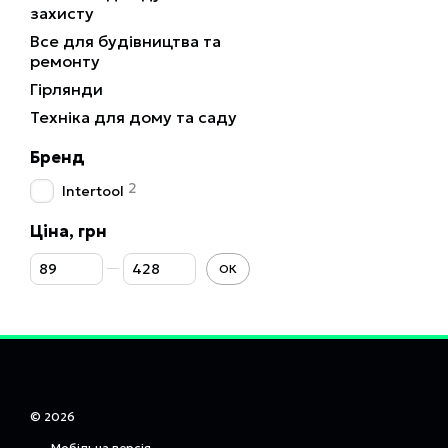
захисту
Все для будівництва та
ремонту
Гірлянди
Техніка для дому та саду
Бренд
2
Intertool
Ціна, грн
Від Ціна, грн
До Ціна, грн
ОК
© 2026
Мобільна версія