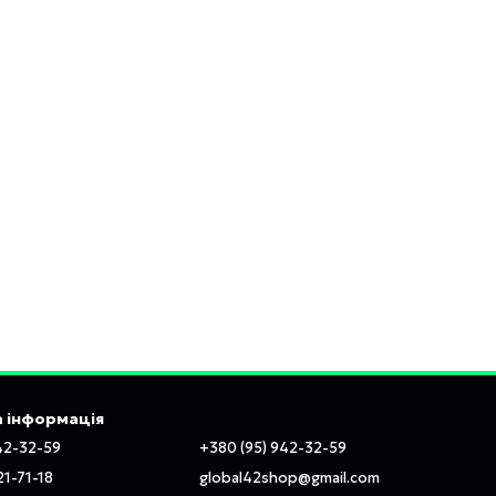
 інформація
42-32-59
+380 (95) 942-32-59
21-71-18
global42shop@gmail.com