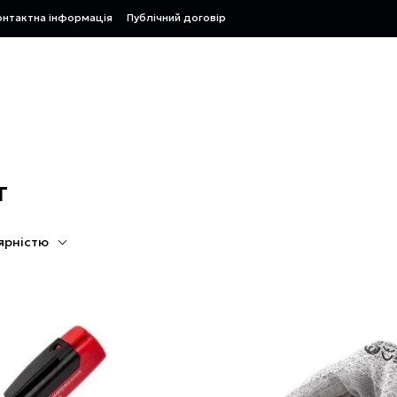
онтактна інформація
Публічний договір
т
ярністю