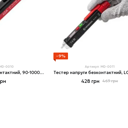
−9%
 MD-0010
Артикул: MD-0011
Тестер напруги безконтактний, 90-1000В,підсвічування, звукова та світлова індикація, від 2хААА, INTERTOOL MD-0010
грн
428 грн
469 грн