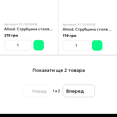
Артикул: FC-30080B
Артикул: FC-20050B
Alloid. Струбцина столярна тип F 300 х 80 мм (FC-30080B)
Alloid. Струбцина столярна тип F 200 х 50 мм (FC-20050B)
215 грн
119 грн
Показати ще 2 товара
Назад
Вперед
1
з 2