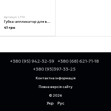
Артикул: L710
Губка-аппликатор для воска и полиролей GOLD APLIKATOR К2 L710
41 грн
+380 (95) 942-32-59
+380 (68) 621-71-18
+380 (93)397-33-25
Контактна інформація
Повна версія сайту
© 2026
Укр
Рус