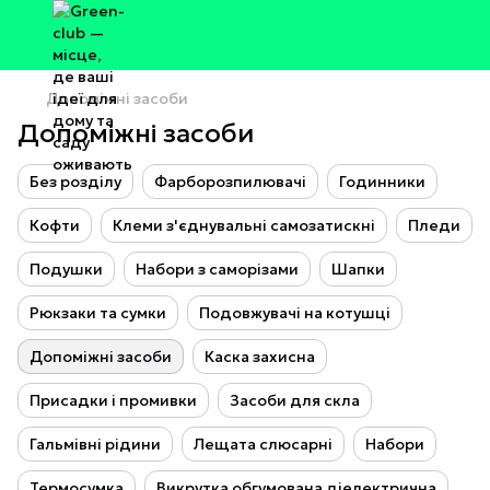
Допоміжні засоби
Допоміжні засоби
Без розділу
Фарборозпилювачі
Годинники
Кофти
Клеми з'єднувальні самозатискні
Пледи
Подушки
Набори з саморізами
Шапки
Рюкзаки та сумки
Подовжувачі на котушці
Допоміжні засоби
Каска захисна
Присадки і промивки
Засоби для скла
Гальмівні рідини
Лещата слюсарні
Набори
Термосумка
Викрутка обгумована діелектрична