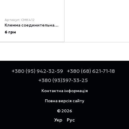
Артикул: СМК412
Клемма соединительная самозажимная 2 проводника (пач. 30 шт.) APRO СМК412
6 грн
+380 (95) 942-32-59
+380 (68) 621-71-18
+380 (93)397-33-25
Контактна інформація
Повна версія сайту
© 2026
Укр
Рус