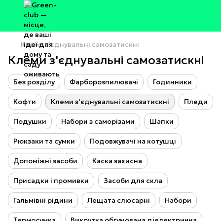
Клеми з'єднувальні самозатискні
Клеми з'єднувальні самозатискні
Без розділу
Фарборозпилювачі
Годинники
Кофти
Клеми з'єднувальні самозатискні
Пледи
Подушки
Набори з саморізами
Шапки
Рюкзаки та сумки
Подовжувачі на котушці
Допоміжні засоби
Каска захисна
Присадки і промивки
Засоби для скла
Гальмівні рідини
Лещата слюсарні
Набори
Термосумка
Викрутка обгумована діелектрична