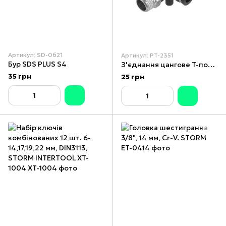
Артикул: SD-0621
Артикул: PT-2351
Бур SDS PLUS S4
З'єднання цангове T-подібне для поліуретанових та ін. шлангів 6х6мм, 1/4" нар.різа
35 грн
25 грн