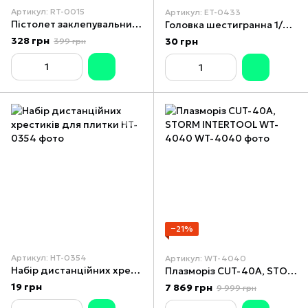
Артикул: RT-0015
Артикул: ET-0433
Пістолет заклепувальний ручний 200 мм, діаметр застосовуваної заклепки 2.4; 3.2; 4; 4.8 мм, STORM INTERTOOL RT-0015
Головка шестигранна 1/4", 4.5 мм, Cr-V. STORM
328 грн
30 грн
399 грн
−21%
Артикул: HT-0354
Артикул: WT-4040
Набір дистанційних хрестиків для плитки
Плазморіз CUT-40A, STORM INTERTOOL WT-4040
19 грн
7 869 грн
9 999 грн