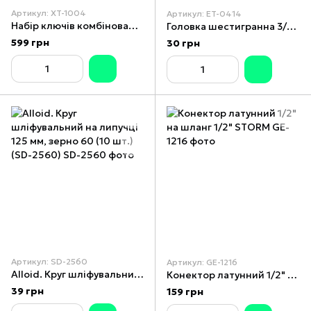
Артикул: XT-1004
Артикул: ET-0414
Набір ключів комбінованих 12 шт. 6-14,17,19,22 мм, DIN3113, STORM INTERTOOL XT-1004
Головка шестигранна 3/8", 14 мм, Cr-V. STORM
599 грн
30 грн
Артикул: SD-2560
Артикул: GE-1216
Alloid. Круг шліфувальний на липучці 125 мм, зерно 60 (10 шт.) (SD-2560)
Конектор латунний 1/2" на шланг 1/2" STORM
39 грн
159 грн