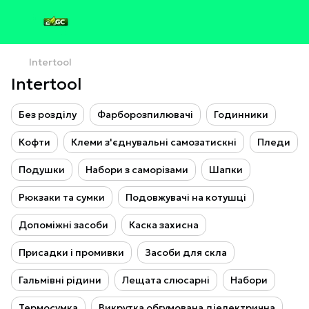
Intertool
Intertool
Без розділу
Фарборозпилювачі
Годинники
Кофти
Клеми з'єднувальні самозатискні
Пледи
Подушки
Набори з саморізами
Шапки
Рюкзаки та сумки
Подовжувачі на котушці
Допоміжні засоби
Каска захисна
Присадки і промивки
Засоби для скла
Гальмівні рідини
Лещата слюсарні
Набори
Термосумка
Викрутка обгумована діелектрична