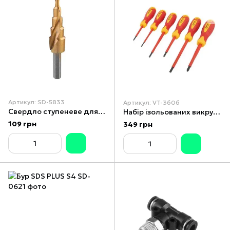
Артикул: SD-5833
Артикул: VT-3606
Свердло ступеневе для металу спіральне 4-12 мм INTERTOOL SD-5833
Набір ізольованих викруток 6 од VDE, STORM INTERTOOL VT-3606
109 грн
349 грн