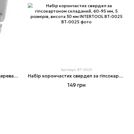
Артикул: BT-0025
Набір корончастих свердел для дерева складаний 19-64 мм 11 шт. (19,22,29,32,38,44,51,64мм) INTERTOOL BT-0023
Набір корончастих свердел за гіпсокартоном складаний, 60-95 мм, 5 розмірів, висота 30 мм INTERTOOL BT-0025
149 грн