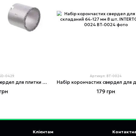
 SD-0429
Артикул: BT-0024
Набір корончастих свердел для плитки 4 од з вольфрамовим напиленням INTERTOOL SD-0429
грн
179 грн
Клієнтам
Контактна