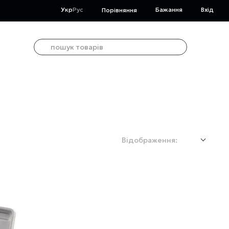
Укр
Рус
Бажання
Вхід
Порівняння
Відображення: