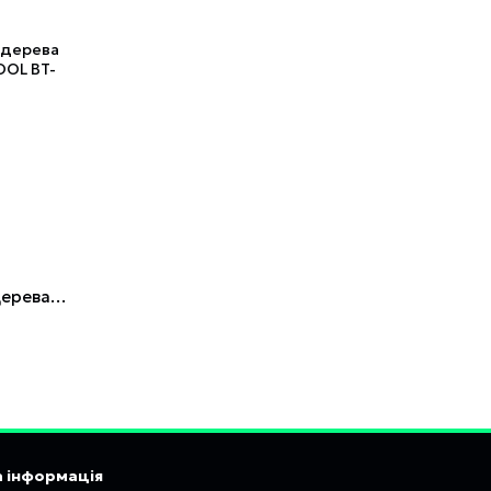
Набір корончастих свердел для дерева складаний 64-127 мм 8 шт. INTERTOOL BT-0024
 інформація