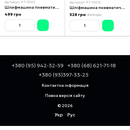
Артикул: PT-1002
Артикул: PT-1003
Шлифмашина пневматическая мини INTERTOOL PT-1002
Шліфмашина пневматична у валізі 1/4" міні + набір шліфувальних каменів 10 од. INTERTOOL PT-1003
499 грн
528 грн
649 грн
+380 (95) 942-32-59
+380 (68) 621-71-18
+380 (93)397-33-25
Контактна інформація
Повна версія сайту
© 2026
Укр
Рус