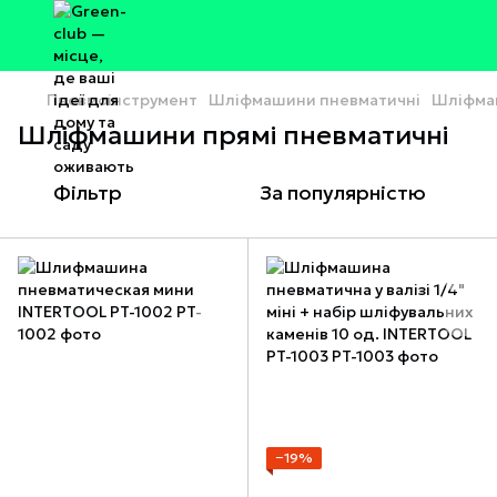
Пневмоінструмент
Шліфмашини пневматичні
Шліфмаш
Шліфмашини прямі пневматичні
Фільтр
За популярністю
−19%