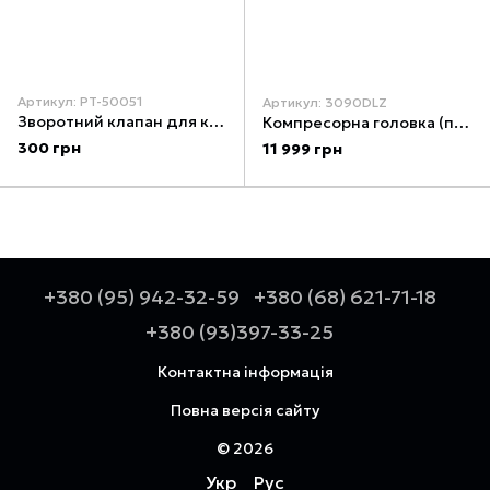
Артикул: PT-50051
Артикул: 3090DLZ
Зворотний клапан для компресора PT-0014 INTERTOOL PT-50051
Компресорна головка (поршневий блок 90 мм) 3- циліндрова 1050 л/хв W-подібна GTS 3090DLZ
300 грн
11 999 грн
+380 (95) 942-32-59
+380 (68) 621-71-18
+380 (93)397-33-25
Контактна інформація
Повна версія сайту
© 2026
Укр
Рус