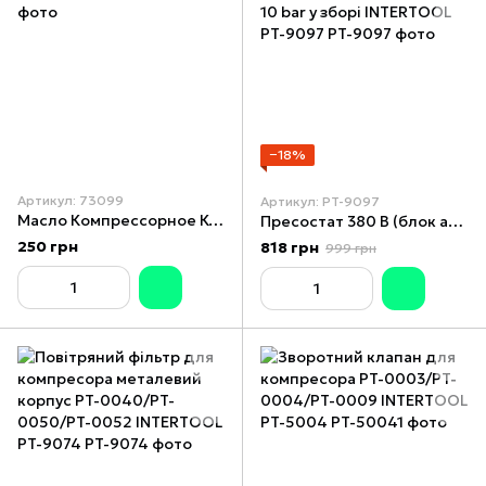
−18%
Артикул: 73099
Артикул: PT-9097
Масло Компрессорное КС-19 ISO 100 73099
Пресостат 380 В (блок автоматики компресора) 10 bar у зборі INTERTOOL PT-9097
250 грн
818 грн
999 грн