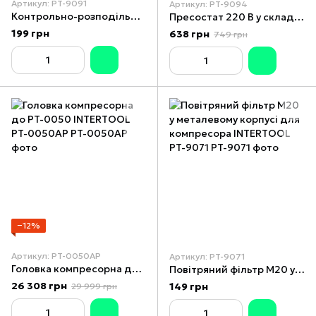
Артикул: PT-9091
Артикул: PT-9094
Контрольно-розподільний блок компресора з регулятором тиску INTERTOOL PT-9091
Пресостат 220 В у складі (редуктор, 2 манометри, запобіжний клапан, два виходи) INTERTOOL PT-9094
199 грн
638 грн
749 грн
−12%
Артикул: PT-0050AP
Артикул: PT-9071
Головка компресорна до PT-0050 INTERTOOL PT-0050AP
Повітряний фільтр M20 у металевому корпусі для компресора INTERTOOL PT-9071
26 308 грн
149 грн
29 999 грн