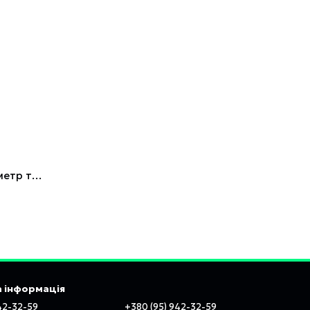
Трубогиб гидравлический 12т, диметр труб: 1/2"; 3/4"; 1"; 1-1/4''; 1-1/2''; 2'' INTERTOOL GT1212
 інформація
42-32-59
+380 (95) 942-32-59