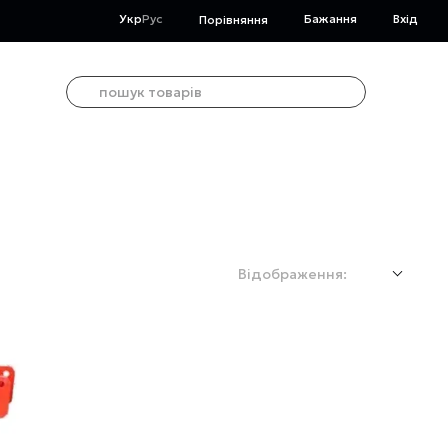
Укр
Рус
Бажання
Вхід
Порівняння
Відображення: