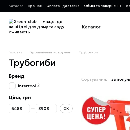
Перейти до основного контенту
Каталог
Про нас
Оплата і доставка
Обмін та повернення
К
Каталог
Головна
Гідравлічний інструмент
Трубогиби
Трубогиби
Бренд
Сортування:
за попул
2
Intertool
Ціна, грн
Від Ціна, грн
До Ціна, грн
ОК