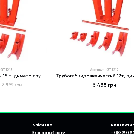
 GT1215
Артикул: GT1212
Гідравлічний трубогин 15 т, диметр труб: 1/2"; 3/4"; 1"; 1-1/4"; 1-1/2''; 2''; 2-1/2''; 3'' INTERTOOL GT1215
6 488 грн
8 999 грн
Клієнтам
Контактна
Вхід до кабінету
+380 (95) 9