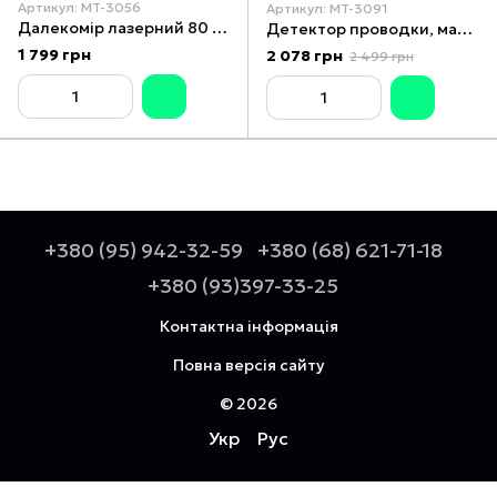
Артикул: MT-3056
Артикул: MT-3091
Далекомір лазерний 80 м INTERTOOL МТ-3056
Детектор проводки, макс. глибина 10см, кольоровий дисплей INTERTOOL МТ-3091
1 799 грн
2 078 грн
2 499 грн
+380 (95) 942-32-59
+380 (68) 621-71-18
+380 (93)397-33-25
Контактна інформація
Повна версія сайту
© 2026
Укр
Рус