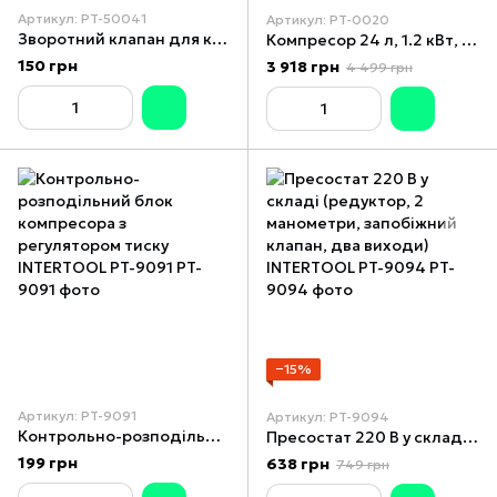
Артикул: PT-50041
Артикул: PT-0020
Зворотний клапан для компресора PT-0003/PT-0004/PT-0009 INTERTOOL PT-5004
Компресор 24 л, 1.2 кВт, 220 В, 8 атм, 205 л/хв INTERTOOL PT-0020
150 грн
3 918 грн
4 499 грн
−15%
Артикул: PT-9091
Артикул: PT-9094
Контрольно-розподільний блок компресора з регулятором тиску INTERTOOL PT-9091
Пресостат 220 В у складі (редуктор, 2 манометри, запобіжний клапан, два виходи) INTERTOOL PT-9094
199 грн
638 грн
749 грн