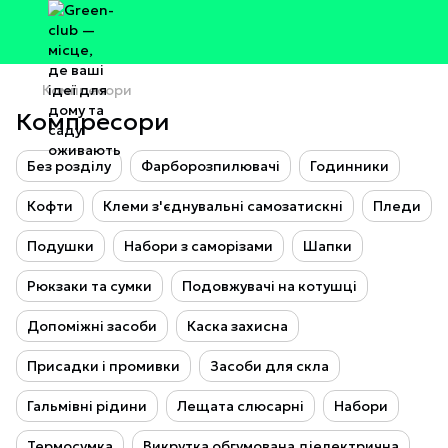
Компресори
Компресори
Без розділу
Фарборозпилювачі
Годинники
Кофти
Клеми з'єднувальні самозатискні
Пледи
Подушки
Набори з саморізами
Шапки
Рюкзаки та сумки
Подовжувачі на котушці
Допоміжні засоби
Каска захисна
Присадки і промивки
Засоби для скла
Гальмівні рідини
Лещата слюсарні
Набори
Термосумка
Викрутка обгумована діелектрична