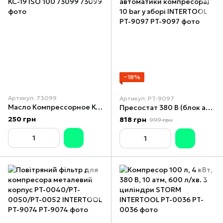
−18%
Артикул: 73099
Артикул: PT-9097
Масло Компрессорное КС-19 ISO 100 73099
Пресостат 380 В (блок автоматики компресора) 10 bar у зборі INTERTOOL PT-9097
250 грн
818 грн
999 грн