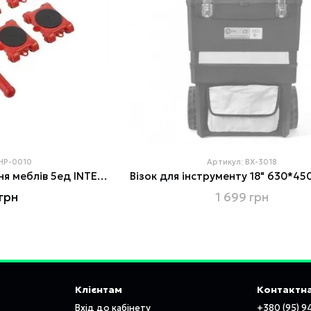
 HP-0010
Артикул: BX-3018
Набір для переміщення меблів 5ед INTERTOOL HP-0010
грн
1 699 грн
Клієнтам
Контактна
Вхід до кабінету
+380 (95) 9