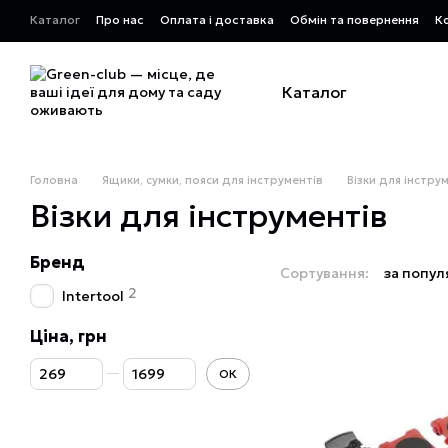
Перейти до основного контенту
Каталог
Про нас
Оплата і доставка
Обмін та повернення
К
Каталог
Головна
Ящики, сумки, пояси для інструментів
Візки для інстру
Візки для інструментів
Бренд
Сортування:
за попул
2
Intertool
Ціна, грн
Від Ціна, грн
До Ціна, грн
ОК