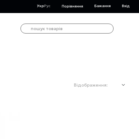
Укр
Рус
Бажання
Вхід
Порівняння
Відображення: