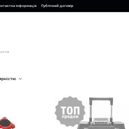
онтактна інформація
Публічний договір
ментів
ярністю