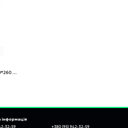
Візок для інструменту 18" 630*450*260 мм INTERTOOL BX-3018
 інформація
42-32-59
+380 (95) 942-32-59