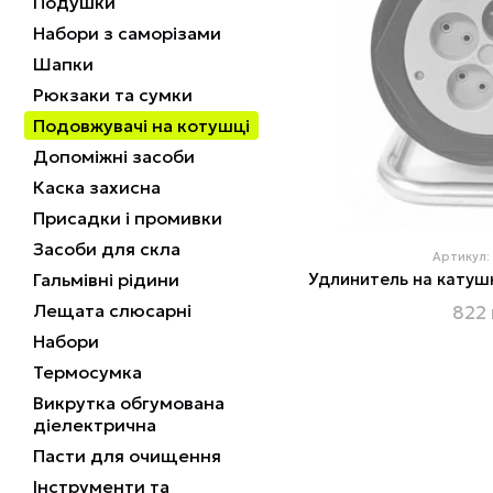
Подушки
Набори з саморізами
Шапки
Рюкзаки та сумки
Подовжувачі на котушці
Допоміжні засоби
Каска захисна
Присадки і промивки
Засоби для скла
Артикул:
Гальмівні рідини
Лещата слюсарні
822 
Набори
Термосумка
Викрутка обгумована
діелектрична
Пасти для очищення
Інструменти та