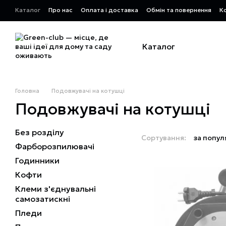
Перейти до основного контенту
Каталог
Про нас
Оплата і доставка
Обмін та повернення
К
Каталог
Головна
Подовжувачі на котушці
Подовжувачі на котушці
Без розділу
Сортування:
за попул
Фарборозпилювачі
Годинники
Кофти
Клеми з'єднувальні
самозатискні
Пледи