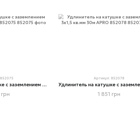
 852075
Артикул: 852078
Удлинитель на катушке с заземлением 3х1,0 кв.мм 25м APRO 852075
 грн
1 851 грн