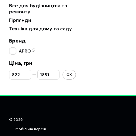
Все для будівництва та
ремонту
Гірлянди
Техніка для дому та саду
Бренд
5
APRO
Ціна, грн
Від Ціна, грн
До Ціна, грн
ОК
© 2026
Мобільна версія