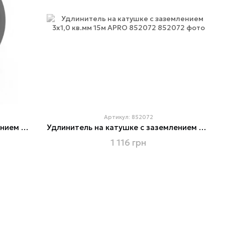
Артикул: 852072
Удлинитель на катушке с заземлением и предохранителем 3х1,0 кв.мм 25м APRO 852076
Удлинитель на катушке с заземлением 3х1,0 кв.мм 15м APRO 852072
1 116 грн