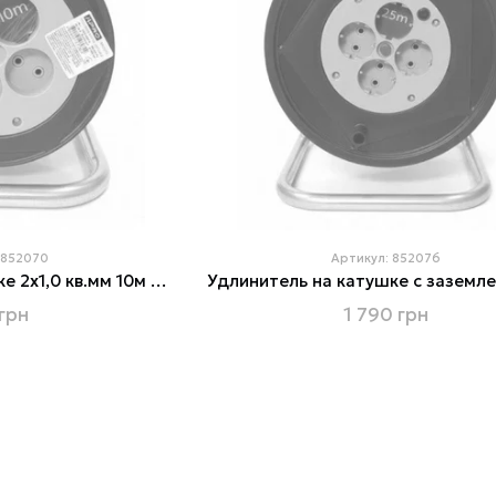
 852070
Артикул: 852076
Удлинитель на катушке 2х1,0 кв.мм 10м APRO 852070
грн
1 790 грн