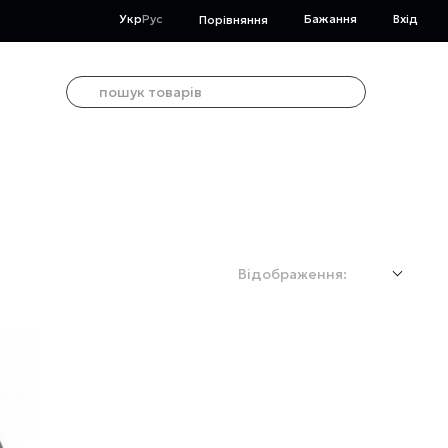
Укр
Рус
Бажання
Вхід
Порівняння
Відображення: