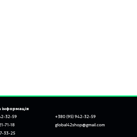
 інформація
42-32-59
+380 (95) 942-32-59
21-71-18
global42shop@gmail.com
97-33-25