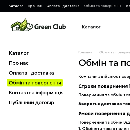
Перейти до основного контенту
Каталог
Про нас
Оплата і доставка
Обмін та повернення
К
Каталог
Каталог
Головна
Обмін та поверн
Обмін та п
Про нас
Оплата і доставка
Компанія здійснює повер
Обмін та повернення
Строки повернення і
Контактна інформація
Повернення та обмін то
Публічний договір
Зворотня доставка то
Умови повернення дл
Повернення та обмін Від
1. Обміняти товар належ