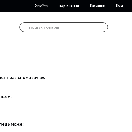
Укр
Рус
Бажання
Вхід
Порівняння
ист прав споживачів»
.
упцем.
упець може: