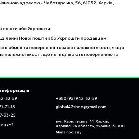
ізичною адресою - Чеботарська, 56, 61052, Харків,
ої пошти або Укрпошти.
ідділенні Нової пошти або Укрпошти продавцем.
і в обміні та поверненні товарів належної якості, якщо
в належної якості, що не підлягають поверненню та
 інформація
42-32-59
+380 (95) 942-32-59
21-71-18
global42shop@gmail.com
97-33-25
вул. Курилівська, 41, Харків,
ти вам?
Харківська область, Україна, 61000
Мапа проїзду