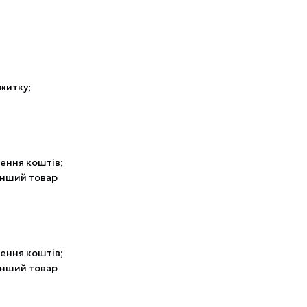
вжитку;
ення коштів;
 інший товар
ення коштів;
 інший товар