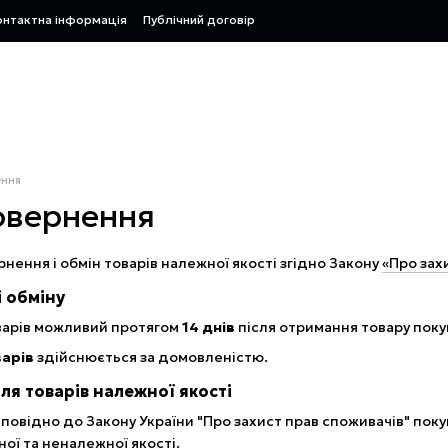
онтактна інформація
Публічний договір
ення
овернення
нення і обмін товарів належної якості згідно Закону
«Про зах
 обміну
варів можливий протягом
14 днів
після отримання товару пок
варів
здійснюється за домовленістю.
я товарів належної якості
повідно до Закону України "Про захист прав споживачів" пок
ної та неналежної якості.