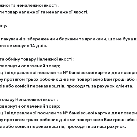
жної та неналежної якості.
ти товар належної та неналежної якості.
іну:
у пакуванні зі збереженими бирками та ярликами, що не був у 
кого не минуло 14 днів.
а обміну товару Належної якості:
повернути оплачений товар;
ії відправленої посилки та № банківської картки для поверн
ру протягом трьох робочих днів ми повертаємо Вам гроші або
ків або комісії переказ коштів, проходять за рахунок клієнта.
овару Неналежної якості:
повернути оплачений товар;
ії відправленої посилки та № банківської картки для поверн
ру протягом трьох робочих днів ми повертаємо Вам гроші або
ків або комісії переказ коштів, проходять за наш рахунок.