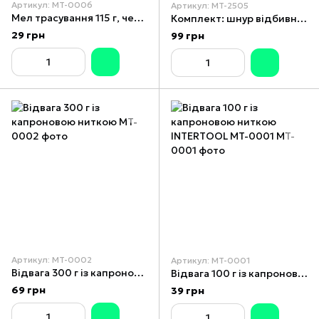
Артикул: MT-0006
Артикул: MT-2505
Мел трасування 115 г, червоний INTERTOOL MT-0006
Комплект: шнур відбивний, коректор 115 г і шнуровий рівень, 3 в 1 INTERTOOL MT-2505
29 грн
99 грн
Артикул: MT-0002
Артикул: MT-0001
Відвага 300 г із капроновою ниткою
Відвага 100 г із капроновою ниткою INTERTOOL MT-0001
69 грн
39 грн