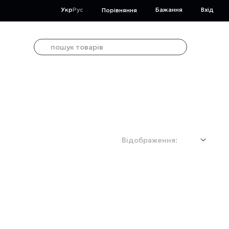
Укр
Рус
Бажання
Вхід
Порівняння
Відображення: