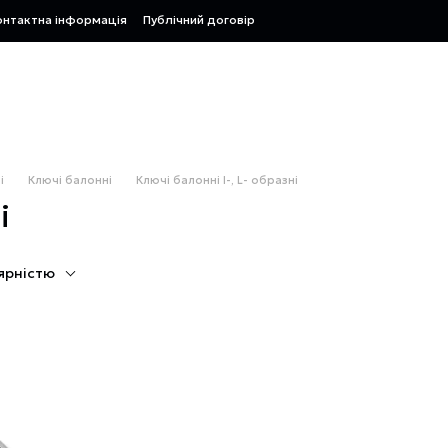
онтактна інформація
Публічний договір
і
Ключі балонні
Ключі балонні I-, L- образні
і
ярністю