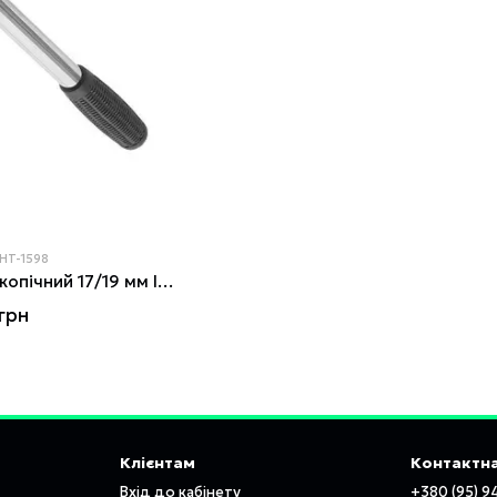
 HT-1598
Ключ балонний телескопічний 17/19 мм INTERTOOL HT-1598
грн
Клієнтам
Контактна
Вхід до кабінету
+380 (95) 9