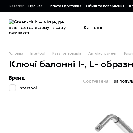
Перейти до основного контенту
Каталог
Про нас
Оплата і доставка
Обмін та повернення
К
Каталог
Головна
Intertool
Каталог товарів
Автоінструмент
Ключ
Ключі балонні I-, L- образн
Бренд
Сортування:
за попул
1
Intertool