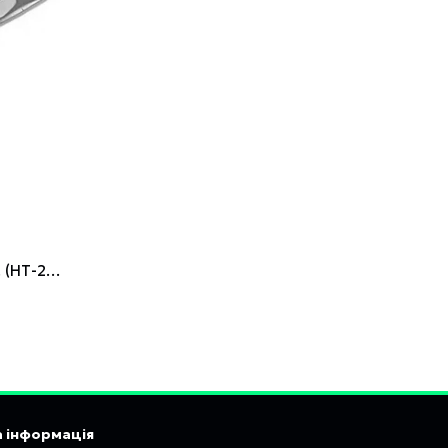
Alloid. Напилок трикутний 200 мм. (НТ-200М) (НТ-200М)
 інформація