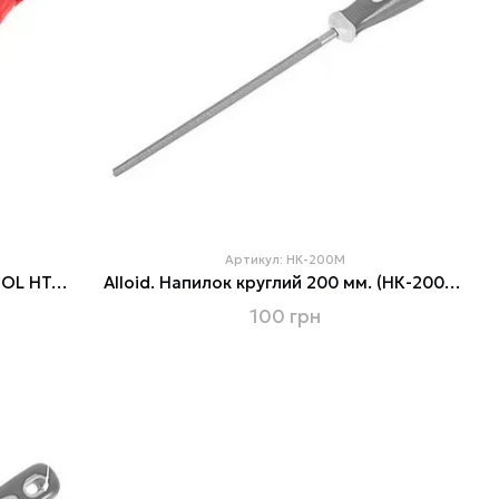
Артикул: НК-200М
Набор напильников 5шт. INTERTOOL HT-3705
Alloid. Напилок круглий 200 мм. (НК-200М) (НК-200М)
100 грн