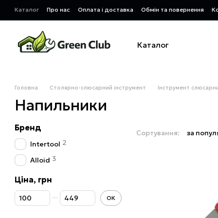
Перейти до основного контенту
Каталог
Про нас
Оплата і доставка
Обмін та повернення
К
Каталог
Головна
Столярно-слюсарний інструмент
Інструмент слюсарн
Напильники
Бренд
Сортування:
за попул
2
Intertool
3
Alloid
Ціна, грн
Від Ціна, грн
До Ціна, грн
ОК