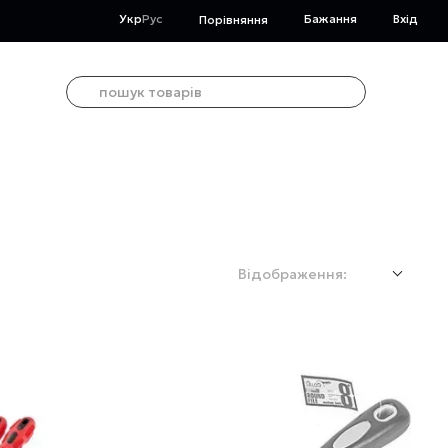
Укр
Рус
Бажання
Вхід
Порівняння
Відображення: