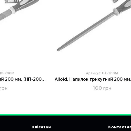
 НП-200М
Артикул: НТ-200М
Alloid. Напилок плоский 200 мм. (НП-200М) (НП-200М)
грн
100 грн
Клієнтам
Контактна