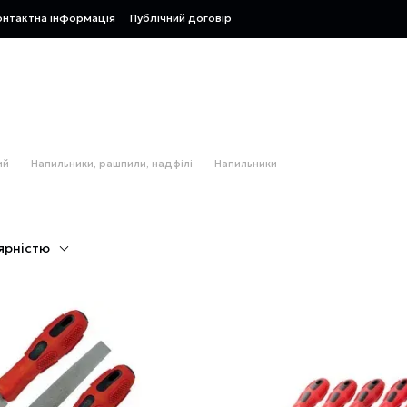
онтактна інформація
Публічний договір
ий
Напильники, рашпили, надфілі
Напильники
ярністю