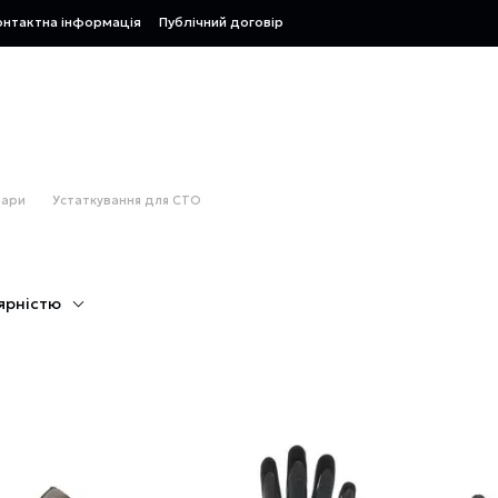
онтактна інформація
Публічний договір
вари
Устаткування для СТО
ярністю