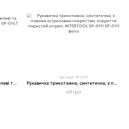
Артикул: SP-0111
Рукавичка без пальців, шкіряна, гелеві та гумові вставки на долоні INTERTOOL SP-0147
Рукавичка трикотажна, синтетична, з повним нітриловим покриттям, покриття пористий нітрил, INTERTOOL SP-0111
49 грн