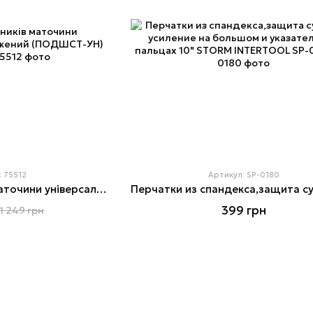
: 75512
Артикул: SP-0180
Знімач підшипників маточини універсальний подовжений (ПОДШСТ-УН) GTS 75512
399 грн
1 249 грн