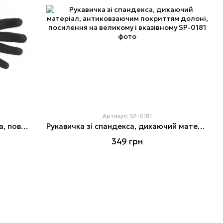
Артикул: SP-0181
Рукавичка трикотажна синтетична, повне двошарове нітрилове покриття, базове гладке, пористе на долоні,
Рукавичка зi спандекса, дихаючий матеріал, антиковзаючим покриттям долоні, посилення на великому і вказівному
349 грн