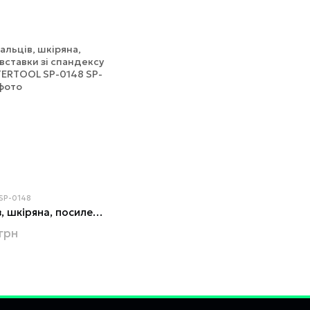
 SP-0148
Рукавичка без пальців, шкіряна, посилення на долоні, вставки зі спандексу на тильній стороні INTERTOOL SP-0148
грн