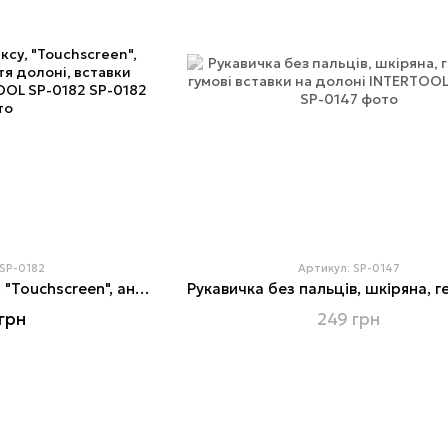
 SP-0182
Артикул: SP-0147
Рукавиці зі спандексу, "Touchscreen", антиковзне покриття долоні, вставки Gripteq 3S 10" INTERTOOL SP-0182
грн
249 грн