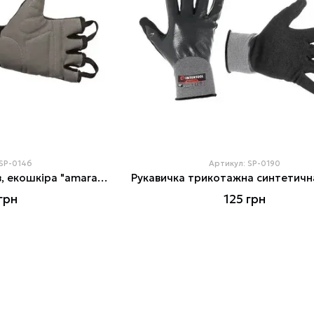
 SP-0146
Артикул: SP-0190
Рукавичка без пальців, екошкіра "amara", захисні вставки на долоні, вставки з лайкри на тильній стороні
грн
125 грн