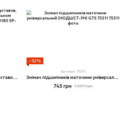
−32%
Артикул: 75511
Перчатки из спандекса,защита суставов, усиление на большом и указательном пальцах 10" STORM INTERTOOL SP-0180
Знімач підшипників маточини універсальний (НОДШСТ-УН) GTS 75511
745 грн
1 099 грн