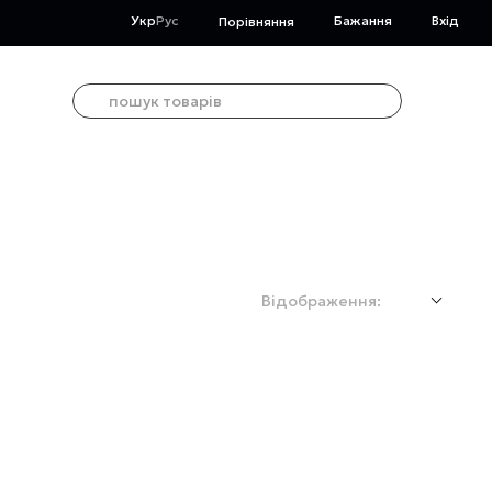
Укр
Рус
Бажання
Вхід
Порівняння
Відображення: