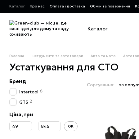
Перейти до основного контенту
Каталог
Про нас
Оплата і доставка
Обмін та повернення
К
Каталог
Головна
Інструменти та автотовари
Авто та мото
Автото
Устаткування для СТО
Бренд
Сортування:
за попул
6
Intertool
2
GTS
Ціна, грн
Від Ціна, грн
До Ціна, грн
ОК