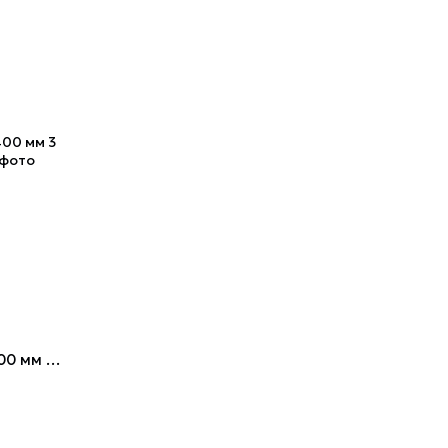
Рівень із поворотною капсулою 400 мм 3 очі INTERTOOL MT-1264