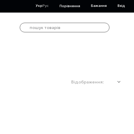
Укр
Рус
Бажання
Вхід
Порівняння
Відображення: