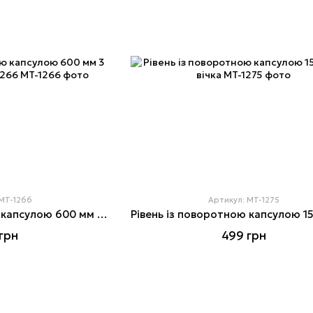
 MT-1266
Артикул: MT-1275
Рівень із поворотною капсулою 600 мм 3 очі INTERTOOL MT-1266
грн
499 грн